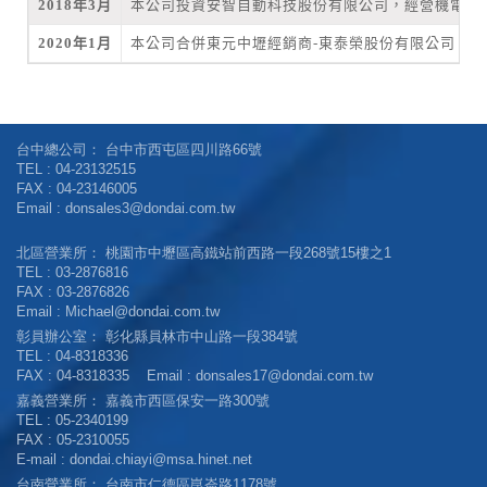
2018年3月
本公司投資安智自動科技股份有限公司，經營機電器
2020年1月
本公司合併東元中壢經銷商-東泰榮股份有限公司，
台中總公司：
台中市西屯區四川路66號
TEL :
04-23132515
FAX : 04-23146005
Email :
donsales3@dondai.com.tw
北區營業所：
桃園市中壢區高鐵站前西路一段268號15樓之1
TEL :
03-2876816
FAX : 03-2876826
Email :
Michael@dondai.com.tw
彰員辦公室：
彰化縣員林市中山路一段384號
TEL :
04-8318336
FAX : 04-8318335 Email :
donsales17@dondai.com.tw
嘉義營業所：
嘉義市西區保安一路300號
TEL :
05-2340199
FAX : 05-2310055
E-mail :
dondai.chiayi@msa.hinet.net
台南營業所：
台南市仁德區崑崙路1178號